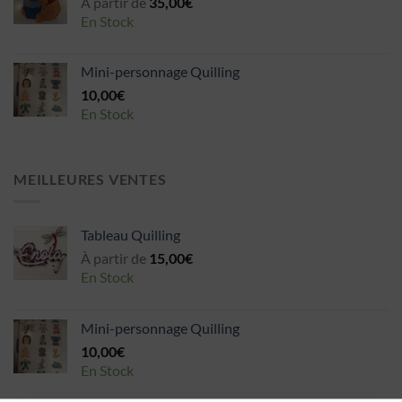
À partir de
35,00
€
En Stock
Mini-personnage Quilling
10,00
€
En Stock
MEILLEURES VENTES
Tableau Quilling
À partir de
15,00
€
En Stock
Mini-personnage Quilling
10,00
€
En Stock