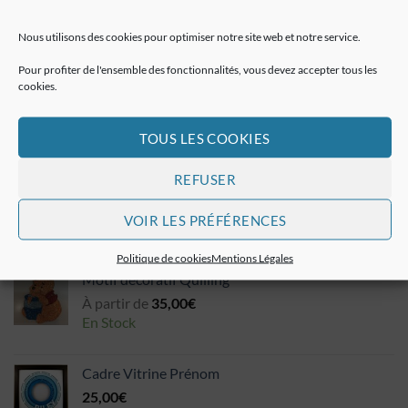
Doudou Plat
Nous utilisons des cookies pour optimiser notre site web et notre service.
20,00
€
En rupture
Pour profiter de l'ensemble des fonctionnalités, vous devez accepter tous les
cookies.
Couverture Coussin
À partir de :
25,00
€
TOUS LES COOKIES
En Stock
REFUSER
VOIR LES PRÉFÉRENCES
EN VEDETTE
Politique de cookies
Mentions Légales
Motif décoratif Quilling
À partir de
35,00
€
En Stock
Cadre Vitrine Prénom
25,00
€